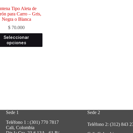
ntena Tipo Aleta de
rón para Carro – Gris,
Negra o Blanca
$
70.000
Este
Seleccionar
producto
opciones
tiene
múltiples
variantes.
Las
opciones
se
pueden
elegir
en
la
página
de
producto
Sede 1
Sede 2
Teléfono 1 : (301) 770 7817
Teléfono 2: (312) 843 2
Cali, Colombia
Dir 1: Cra. 23 # 13A - 61 B/