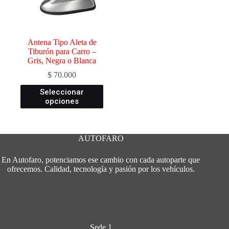
Antena Tipo Aleta de
Tiburón para Carro –
Gris, Negra o Blanca
$
70.000
Este
Seleccionar
producto
opciones
tiene
múltiples
variantes.
Las
AUTOFARO
opciones
se
En Autofaro, potenciamos ese cambio con cada autoparte que
pueden
ofrecemos. Calidad, tecnología y pasión por los vehículos.
elegir
en
la
página
de
producto
Sede 1