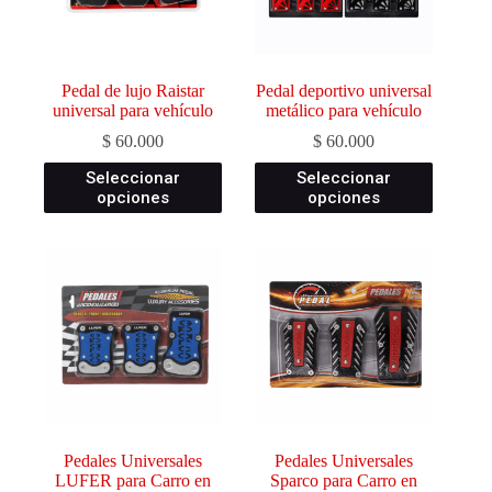
Pedal de lujo Raistar
Pedal deportivo universal
universal para vehículo
metálico para vehículo
$
60.000
$
60.000
Este
Este
Seleccionar
Seleccionar
producto
producto
opciones
opciones
tiene
tiene
múltiples
múltiples
variantes.
variantes.
Las
Las
opciones
opciones
se
se
pueden
pueden
elegir
elegir
en
en
la
la
página
página
de
de
producto
producto
Pedales Universales
Pedales Universales
LUFER para Carro en
Sparco para Carro en