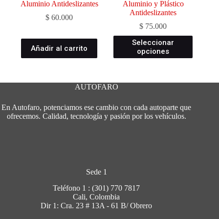
Aluminio Antideslizantes
Aluminio y Plástico
Antideslizantes
$
60.000
$
75.000
Este
Seleccionar
Añadir al carrito
producto
opciones
tiene
múltiples
variantes.
Las
AUTOFARO
opciones
se
En Autofaro, potenciamos ese cambio con cada autoparte que
pueden
ofrecemos. Calidad, tecnología y pasión por los vehículos.
elegir
en
la
página
de
producto
Sede 1
Teléfono 1 : (301) 770 7817
Cali, Colombia
Dir 1: Cra. 23 # 13A - 61 B/ Obrero