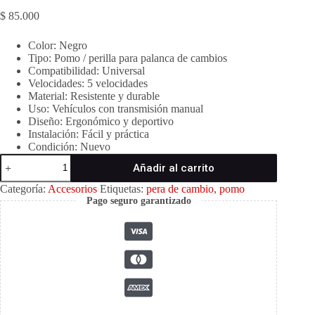
$
85.000
Color: Negro
Tipo: Pomo / perilla para palanca de cambios
Compatibilidad: Universal
Velocidades: 5 velocidades
Material: Resistente y durable
Uso: Vehículos con transmisión manual
Diseño: Ergonómico y deportivo
Instalación: Fácil y práctica
Condición: Nuevo
Pera
Añadir al carrito
universal
para
Categoría:
Accesorios
Etiquetas:
pera de cambio
,
pomo
palanca
Pago seguro garantizado
de
cambios
de
5
velocidades
–
Negra
cantidad