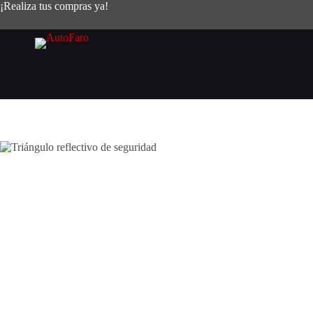
Saltar
¡Realiza tus compras ya!
al
contenido