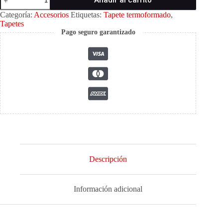
Añadir al carrito
termoformado
para
Categoría:
Accesorios
Etiquetas:
Tapete termoformado
,
CHEVROLET
Tapetes
TRAIL
Pago seguro garantizado
BLAZER
2017-
2020
cantidad
Descripción
Información adicional